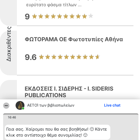
ευρύτατο φάσμα τίτλων ...
9
Διακριθέντες
ΦΩΤΟΡΑΜΑ ΟΕ Φωτοτυπίες Αθήνα
9.6
ΕΚΔΟΣΕΙΣ Ι. ΣΙΔΕΡΗΣ - I. SIDERIS
PUBLICATIONS
Διακριθέντες
ΑΕΤΟΊ των βιβλιοπωλείων
Live chat
Εκδόσεις Ι. Σιδέρης είναι ένας
καταξιωμένος εκδοτικός οίκος που
16:46
δραστηριοποιείται στον χώρο του βιβλίου
στην Ελλάδα, με έδρα την οδό Σόλωνος
Γεια σας. Χαίρομαι που θα σας βοηθήσω! 🙂 Κάντε
116 στην Αθήνα. Ο εκδοτικός οίκος
κλικ στο αντίστοιχο θέμα συνομιλίας! 🙂