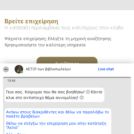
Βρείτε επιχείρηση
Η κατάταξη περιλαμβάνει τους καλύτερους στον κλάδο
Ψάχνετε επιχείρηση; Ελέγξτε τη μηχανή αναζήτησης.
Χρησιμοποιήστε την καλύτερη υπηρεσία
Αναζήτηση
ΑΕΤΟΊ των βιβλιοπωλείων
Live chat
13:44
Γεια σας. Χαίρομαι που θα σας βοηθήσω! 🙂 Κάντε
κλικ στο αντίστοιχο θέμα συνομιλίας! 🙂
Διοργανωτής της
Κατάταξη
Επικοινωνία
Ανήκω στους διακριθέντες και θέλω να παραλάβω το
κατάταξης
Διακριθέντες
Επικοινωνία
πακέτο βραβείων
BEAUTIFUL COMPANY
Λίστα όλων
Μονοπρόσωπη ΙΚΕ
των
Θέλω να ελέγξω την επιχείρηση μου στην κατάταξη
ΤΗΛ. ΕΠΙΚΟΙΝΩΝΙΑΣ:
διακριθέντων
"Αετοί"
2104128019
Μεθοδολογία