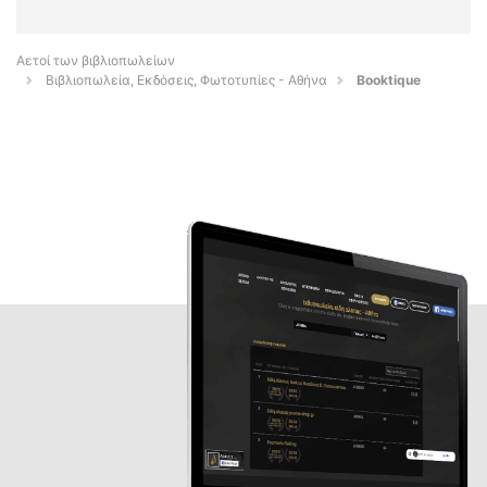
Αετοί των βιβλιοπωλείων
Βιβλιοπωλεία, Εκδόσεις, Φωτοτυπίες - Αθήνα
Booktique