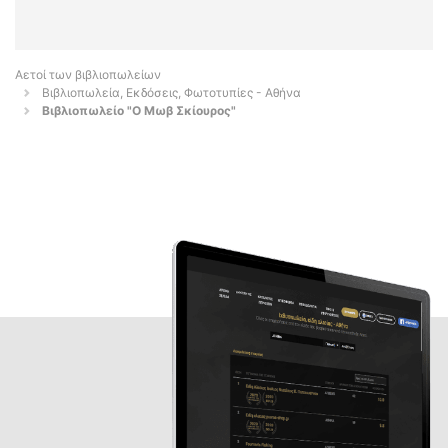
Αετοί των βιβλιοπωλείων
Βιβλιοπωλεία, Εκδόσεις, Φωτοτυπίες - Αθήνα
Βιβλιοπωλείο "Ο Μωβ Σκίουρος"