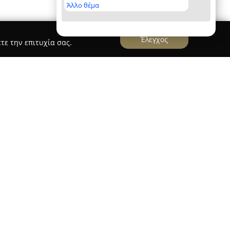
Άλλο θέμα
Έλεγχος
τε την επιτυχία σας.
 ως ένα ιδιαίτερο πολιτιστικό σημείο στο κέντρο
ρώνη 29. Λειτουργεί ως ένα σύγχρονο
 εκτενή και επιμελημένη συλλογή τίτλων για τους
τημα προσφέρει ένα ευρύ φάσμα λογοτεχνικών
έργα κλασικής λογοτεχνίας, φιλοσοφικά δοκίμια,
αι βιβλία εξειδικευμένων ενδιαφερόντων, όπως
ιλογών συνδυάζεται με δελεαστικές τιμές που
 μετατρέποντας το βιβλιοπωλείο σε δημοφιλή