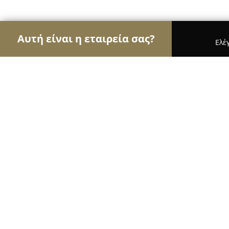
Αυτή είναι η εταιρεία σας?
Ελέ
Αετοί των βιβλιοπωλείων
Βιβλιοπωλεία, Εκδόσε
The Bookpoint
8.6
(91)
Αθήνα, Κολοκοτρώνη 29