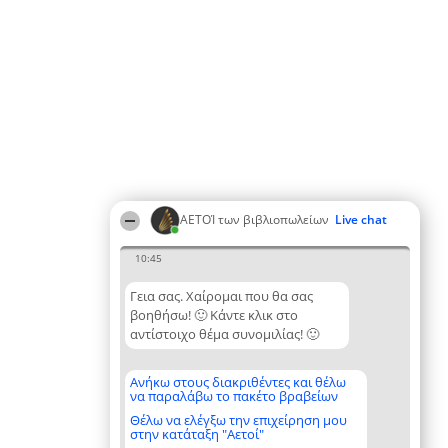
ΑΕΤΟΊ των βιβλιοπωλείων
Live chat
10:45
Γεια σας. Χαίρομαι που θα σας
βοηθήσω! 🙂 Κάντε κλικ στο
αντίστοιχο θέμα συνομιλίας! 🙂
Ανήκω στους διακριθέντες και θέλω
να παραλάβω το πακέτο βραβείων
Θέλω να ελέγξω την επιχείρηση μου
στην κατάταξη "Αετοί"