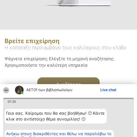
Βρείτε επιχείρηση
Η κατάταξη περιλαμβάνει τους καλύτερους στον κλάδο
Ψάχνετε επιχείρηση; Ελέγξτε τη μηχανή αναζήτησης.
Χρησιμοποιήστε την καλύτερη υπηρεσία
Αναζήτηση
ΑΕΤΟΊ των βιβλιοπωλείων
Live chat
07:20
Γεια σας. Χαίρομαι που θα σας βοηθήσω! 🙂 Κάντε
κλικ στο αντίστοιχο θέμα συνομιλίας! 🙂
Διοργανωτής της
Κατάταξη
Επικοινωνία
Ανήκω στους διακριθέντες και θέλω να παραλάβω το
κατάταξης
Διακριθέντες
Επικοινωνία