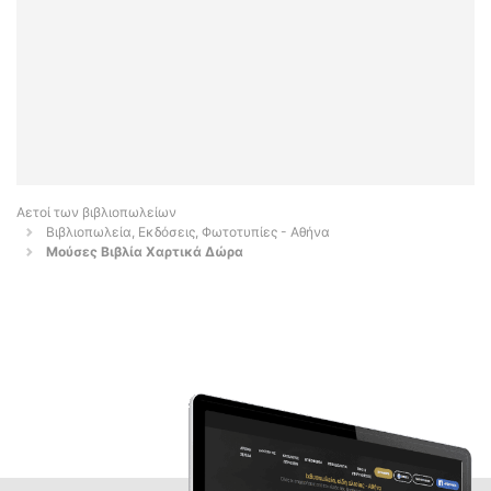
Αετοί των βιβλιοπωλείων
Βιβλιοπωλεία, Εκδόσεις, Φωτοτυπίες - Αθήνα
Μούσες Βιβλία Χαρτικά Δώρα