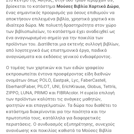
βρίσκεται το κατάστημα
Μούσες Βιβλία Χαρτικά Δώρα
,
ένας σημαντικός προορισμός για όσους επιθυμούν να
αποκτήσουν επιλεγμένα βιβλία, χρηστικά χαρτικά και
ιδιαίτερα δώρα. Με πολυετή δραστηριότητα στον χώρο
των βιβλιοπωλείων, το κατάστημα έχει αναδειχθεί ως
ένα αναγνωρισμένο σημείο για την ποικιλία των
προϊόντων του. Διατίθεται μια εκτενής συλλογή βιβλίων,
από λογοτεχνικά έως επιστημονικά έργα, παιδικά
αναγνώσματα και εκδόσεις γενικού ενδιαφέροντος.
Ο τομέας των χαρτικών και των ειδών γραφείου
εκπροσωπείται έντονα προσφέροντας είδη διεθνών
ονομάτων όπως POLO, Eastpak, Lyc, FaberCastell,
EberhardFaber, PILOT, UNI, ErichKrause, Globus, Tettris,
ZIPPO, LUNA, PRIMO και FIBRAcolor. Η ευρεία επιλογή
των προϊόντων καλύπτει τις ανάγκες μαθητών,
φοιτητών και επαγγελματιών. Τα δώρα που διαθέτει το
κατάστημα διακρίνονται για την ποιότητα και την
πρωτοτυπία τους, κατάλληλα για διαφορετικές
περιστάσεις. Ο συνδυασμός εξυπηρέτησης, συνεχούς
ανανέωσης και ποικιλίας καθιστά τα Μούσες Βιβλία