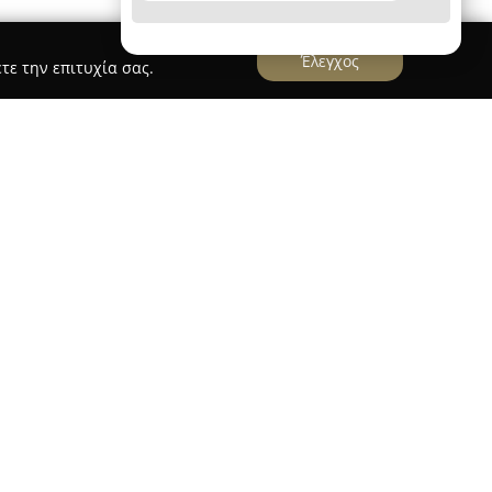
Έλεγχος
τε την επιτυχία σας.
λεία Νικολάτος
δραστηριοποιείται στο κέντρο
2, και φέρει ιστορία που ξεκινά το 1876 από τον
 άνω του ενός αιώνα, έχει καθιερωθεί
α προϊόντων, εξυπηρετώντας τόσο ιδιώτες όσο
α παραμένει προσηλωμένη στην παροχή ποιοτικών
ησης και διατήρησης σταθερών σχέσεων με τους
 βασικό στοιχείο διαφοροποίησής της στην