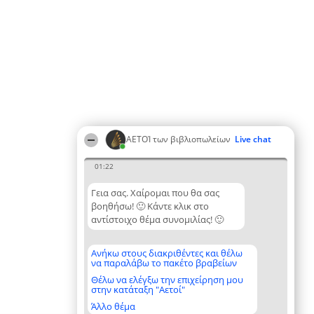
ΑΕΤΟΊ των βιβλιοπωλείων
Live chat
01:22
Γεια σας. Χαίρομαι που θα σας
βοηθήσω! 🙂 Κάντε κλικ στο
αντίστοιχο θέμα συνομιλίας! 🙂
Ανήκω στους διακριθέντες και θέλω
να παραλάβω το πακέτο βραβείων
Θέλω να ελέγξω την επιχείρηση μου
στην κατάταξη "Αετοί"
Άλλο θέμα