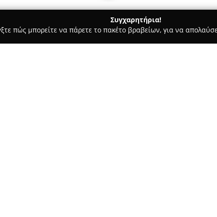
Συγχαρητήρια!
γξτε πώς μπορείτε να πάρετε το πακέτο βραβείων, για να απολαύσε
ις, Φωτοτυπίες - Αθήνα
Βιβλιοχαρτοπωλεία Νικολάτος
Σχετικά με την εταιρεία:
Η επιχείρηση
Βιβλιοχαρτοπω
της Αθήνας, στην οδό Τζωρτζ 1
Παναγή Νικολάτο. Με παράδοση
προσφέροντας μια ευρεία γκάμ
Δείτε περισσότερα >>
και επαγγελματίες. Η εταιρεί
υπηρεσιών, άριστης εξυπηρέτ
πελάτες, γεγονός που αποτελεί
ελληνική αγορά.