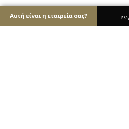
Αυτή είναι η εταιρεία σας?
Ελέ
Αετοί των βιβλιοπωλείων
Βιβλιοπωλεία, Εκδόσε
Βιβλιοχαρτοπωλεία Νικολάτος
9.3
(399)
Αθήνα, Athens
Εμφάνιση αριθμού τηλεφώνου