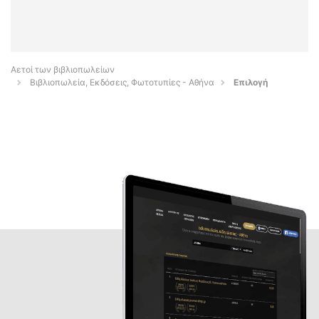
Αετοί των βιβλιοπωλείων
Βιβλιοπωλεία, Εκδόσεις, Φωτοτυπίες - Αθήνα
Επιλογή