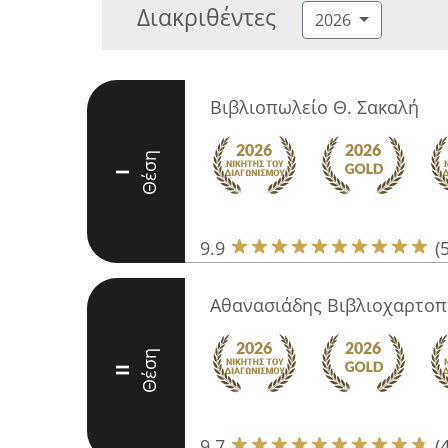
Διακριθέντες
2026
Βιβλιοπωλείο Θ. Σακαλή
Θέση
I
9.9
(
Αθανασιάδης Βιβλιοχαρτοπ
Θέση
II
9.7
(