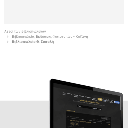
Αετοί των βιβλιοπωλείων
Βιβλιοπωλεία, Εκδόσεις, Φωτοτυπίες - Κοζάνη
Βιβλιοπωλείο Θ. Σακαλή