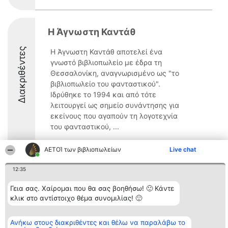
Η Άγνωστη Καντάθ
Διακριθέντες
Η Άγνωστη Καντάθ αποτελεί ένα
γνωστό βιβλιοπωλείο με έδρα τη
Θεσσαλονίκη, αναγνωρισμένο ως "το
βιβλιοπωλείο του φανταστικού".
Ιδρύθηκε το 1994 και από τότε
λειτουργεί ως σημείο συνάντησης για
εκείνους που αγαπούν τη λογοτεχνία
του φανταστικού, ...
10
ΑΕΤΟΊ των βιβλιοπωλείων
Live chat
12:35
Διοργανωτής της
Κατάταξη
Επικοινωνία
Γεια σας. Χαίρομαι που θα σας βοηθήσω! 🙂 Κάντε
κατάταξης
Διακριθέντες
Επικοινωνία
BEAUTIFUL COMPANY
Λίστα όλων
κλικ στο αντίστοιχο θέμα συνομιλίας! 🙂
Μονοπρόσωπη ΙΚΕ
των
ΤΗΛ. ΕΠΙΚΟΙΝΩΝΙΑΣ:
διακριθέντων
2104128019
Μεθοδολογία
Ανήκω στους διακριθέντες και θέλω να παραλάβω το
email:
Όροι &