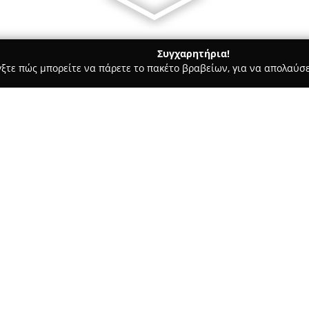
Συγχαρητήρια!
γξτε πώς μπορείτε να πάρετε το πακέτο βραβείων, για να απολαύσε
ς, Φωτοτυπίες - Κιλκίς
Βιβλιοπωλείο Ψάλτου
Σχετικά με την εταιρεία:
Το
Βιβλιοπωλείο Ψάλτου
ιδρ
σημείο για όσους αγαπούν το β
της λειτουργίας του στη διεύθ
σταθερά μια ευρεία ποικιλία 
Δείτε περισσότερα >>
ανάγκες.
Το κατάστημα διαθέτει εκτενή 
καλύπτοντας όλες τις ηλικίες 