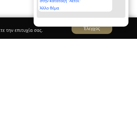
στην κατάταξη "Αετοί"
Άλλο θέμα
Έλεγχος
τε την επιτυχία σας.
ύθηκε το 1930 και έχει καθιερωθεί ως σημαντικό
ιβλίο στην περιοχή του Κιλκίς. Από την έναρξη
υνση 21ης Ιουνίου 201, το βιβλιοπωλείο παρέχει
προϊόντων που ανταποκρίνονται σε διάφορες
συλλογή βιβλίων και λογοτεχνικών έργων,
και ενδιαφέροντα, από τους κλασικούς τίτλους