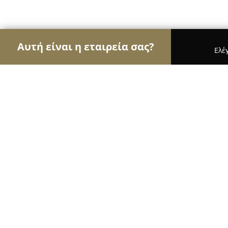
Αυτή είναι η εταιρεία σας?
Ελέ
Αετοί των βιβλιοπωλείων
Βιβλιοπωλεία, Εκδόσει
Βιβλιοπωλείο Ψάλτου
9.8
(165)
Κιλκίς, 21ης Ιουνίου 201