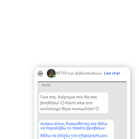
ΑΕΤΟΊ των βιβλιοπωλείων
Live chat
04:00
Γεια σας. Χαίρομαι που θα σας
βοηθήσω! 🙂 Κάντε κλικ στο
αντίστοιχο θέμα συνομιλίας! 🙂
Ανήκω στους διακριθέντες και θέλω
να παραλάβω το πακέτο βραβείων
Θέλω να ελέγξω την επιχείρηση μου