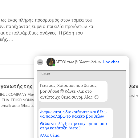
 ως ένας πλήρης προορισμός στον τομέα του
ν, παρέχοντας ευρεία ποικιλία προϊόντων και
αι σε πολυάριθμες ανάγκες. Η βάση του
ής, ...
ΑΕΤΟΊ των βιβλιοπωλείων
Live chat
03:39
Γεια σας. Χαίρομαι που θα σας
ργανωτής της κατάταξης
Κατάταξη
Επικοινων
βοηθήσω! 🙂 Κάντε κλικ στο
IFUL COMPANY Μονοπρόσωπη ΙΚΕ
Διακριθέντες
Επικοινωνία
αντίστοιχο θέμα συνομιλίας! 🙂
ΤΗΛ. ΕΠΙΚΟΙΝΩΝΙΑΣ: 2104128019
Λίστα
email: aetoi@beautifulcompany.co
όλων των
διακριθέντων
Ανήκω στους διακριθέντες και θέλω
να παραλάβω το πακέτο βραβείων
Μεθοδολογία
Όροι &
Θέλω να ελέγξω την επιχείρηση μου
στην κατάταξη "Αετοί"
προϋποθέσεις
ΠΟΛΙΤΙΚΗ
Άλλο θέμα