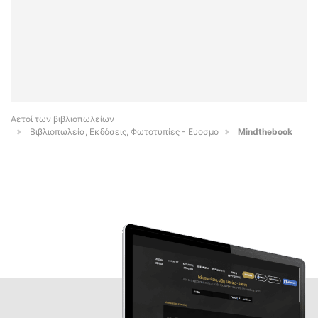
Αετοί των βιβλιοπωλείων
Βιβλιοπωλεία, Εκδόσεις, Φωτοτυπίες - Ευοσμο
Mindthebook