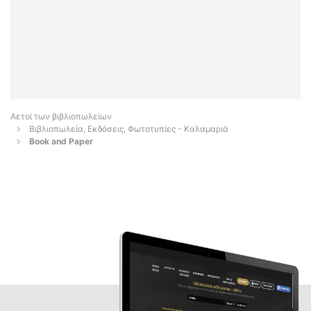
Αετοί των βιβλιοπωλείων
Βιβλιοπωλεία, Εκδόσεις, Φωτοτυπίες - Καλαμαριά
Book and Paper