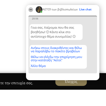
ΑΕΤΟΊ των βιβλιοπωλείων
Live chat
20:56
Γεια σας. Χαίρομαι που θα σας
βοηθήσω! 🙂 Κάντε κλικ στο
αντίστοιχο θέμα συνομιλίας! 🙂
Ανήκω στους διακριθέντες και θέλω
να παραλάβω το πακέτο βραβείων
Θέλω να ελέγξω την επιχείρηση μου
στην κατάταξη "Αετοί"
Άλλο θέμα
Έλεγχος
τε την επιτυχία σας.