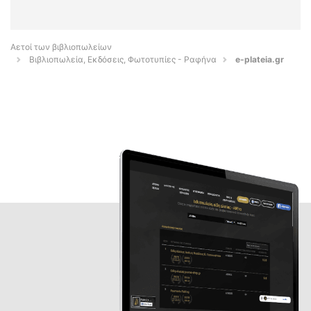
Αετοί των βιβλιοπωλείων
Βιβλιοπωλεία, Εκδόσεις, Φωτοτυπίες - Ραφήνα
e-plateia.gr