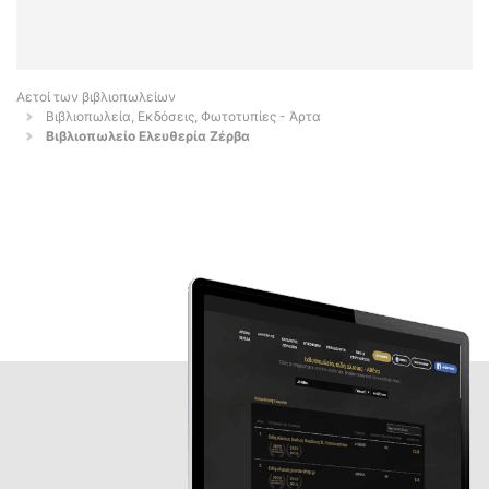
Αετοί των βιβλιοπωλείων
Βιβλιοπωλεία, Εκδόσεις, Φωτοτυπίες - Άρτα
Βιβλιοπωλείο Ελευθερία Ζέρβα