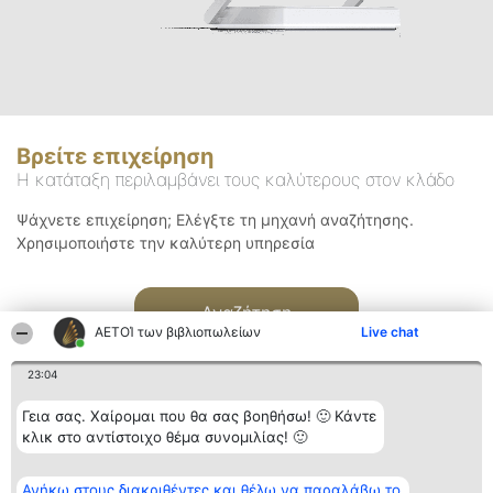
Βρείτε επιχείρηση
Η κατάταξη περιλαμβάνει τους καλύτερους στον κλάδο
Ψάχνετε επιχείρηση; Ελέγξτε τη μηχανή αναζήτησης.
Χρησιμοποιήστε την καλύτερη υπηρεσία
Αναζήτηση
ΑΕΤΟΊ των βιβλιοπωλείων
Live chat
23:04
Γεια σας. Χαίρομαι που θα σας βοηθήσω! 🙂 Κάντε
κλικ στο αντίστοιχο θέμα συνομιλίας! 🙂
Διοργανωτής της
Κατάταξη
Επικοινωνία
Ανήκω στους διακριθέντες και θέλω να παραλάβω το
κατάταξης
Διακριθέντες
Επικοινωνία