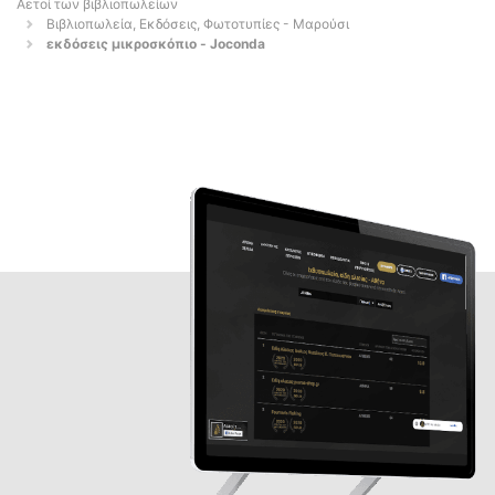
Αετοί των βιβλιοπωλείων
Βιβλιοπωλεία, Εκδόσεις, Φωτοτυπίες - Μαρούσι
εκδόσεις μικροσκόπιο - Joconda