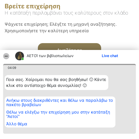
Βρείτε επιχείρηση
Η κατάταξη περιλαμβάνει τους καλύτερους στον κλάδο
Ψάχνετε επιχείρηση; Ελέγξτε τη μηχανή αναζήτησης.
Χρησιμοποιήστε την καλύτερη υπηρεσία
Αναζήτηση
ΑΕΤΟΊ των βιβλιοπωλείων
Live chat
04:09
Γεια σας. Χαίρομαι που θα σας βοηθήσω! 🙂 Κάντε
κλικ στο αντίστοιχο θέμα συνομιλίας! 🙂
Διοργανωτής της
Κατάταξη
Επικοινωνία
Ανήκω στους διακριθέντες και θέλω να παραλάβω το
κατάταξης
Διακριθέντες
Επικοινωνία
πακέτο βραβείων
BEAUTIFUL COMPANY
Λίστα όλων
Μονοπρόσωπη ΙΚΕ
των
Θέλω να ελέγξω την επιχείρηση μου στην κατάταξη
ΤΗΛ. ΕΠΙΚΟΙΝΩΝΙΑΣ:
διακριθέντων
"Αετοί"
2104128019
Μεθοδολογία
Άλλο θέμα
email:
Όροι &
aetoi@beautifulcompany.co
προϋποθέσεις
ΠΟΛΙΤΙΚΗ
ΑΠΟΡΡΗΤΟΥ