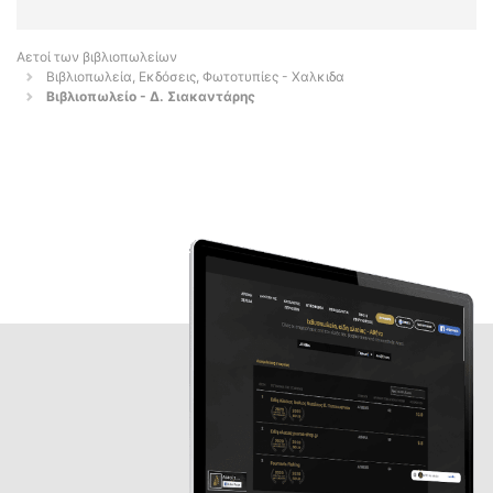
Αετοί των βιβλιοπωλείων
Βιβλιοπωλεία, Εκδόσεις, Φωτοτυπίες - Χαλκιδα
Βιβλιοπωλείο - Δ. Σιακαντάρης