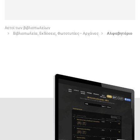
Αετοί των βιβλιοπωλείων
Βιβλιοπωλεία, Εκδόσεις, Φωτοτυπίες - Αρχάνες
Αλφαβητάριο