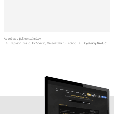
Αετοί των βιβλιοπωλείων
Βιβλιοπωλεία, Εκδόσεις, Φωτοτυπίες - Ροδοσ
Σχολική Φωλιά