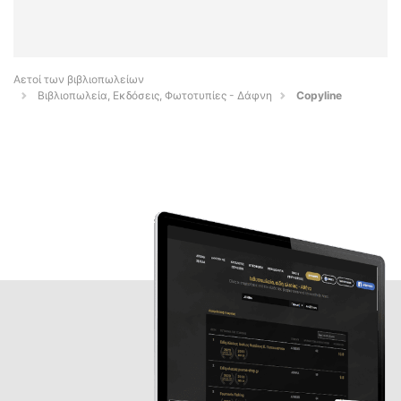
Αετοί των βιβλιοπωλείων
Βιβλιοπωλεία, Εκδόσεις, Φωτοτυπίες - Δάφνη
Copyline