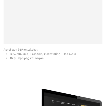
Αετοί των βιβλιοπωλείων
Βιβλιοπωλεία, Εκδόσεις, Φωτοτυπίες - Ηρακλειο
Περί..γραφής και λόγου