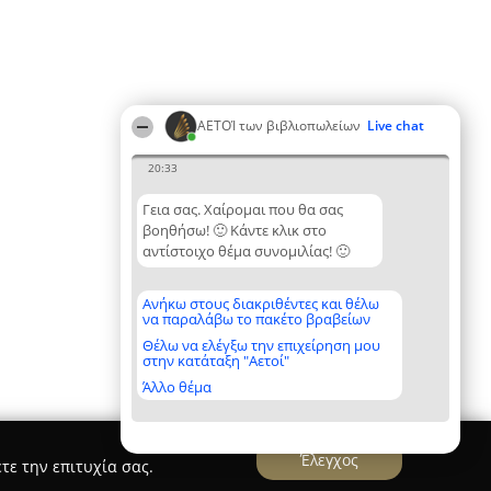
ΑΕΤΟΊ των βιβλιοπωλείων
Live chat
20:33
Γεια σας. Χαίρομαι που θα σας
βοηθήσω! 🙂 Κάντε κλικ στο
αντίστοιχο θέμα συνομιλίας! 🙂
Ανήκω στους διακριθέντες και θέλω
να παραλάβω το πακέτο βραβείων
Θέλω να ελέγξω την επιχείρηση μου
στην κατάταξη "Αετοί"
Άλλο θέμα
Έλεγχος
τε την επιτυχία σας.