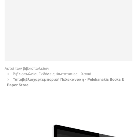
Αετοί των βιβλιοπωλείων
Βιβλιοπωλεία, Εκδόσεις, Φωτοτυπίες - Χανιά
Τυποβιβλιοχαρτεμπορική Πελεκανάκη - Pelekanakis Books &
Paper Store