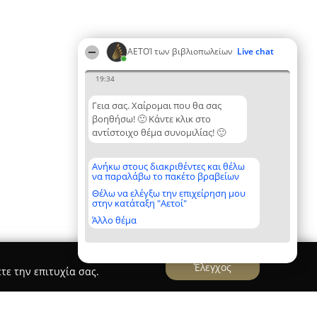
ΑΕΤΟΊ των βιβλιοπωλείων
Live chat
19:34
Γεια σας. Χαίρομαι που θα σας
βοηθήσω! 🙂 Κάντε κλικ στο
αντίστοιχο θέμα συνομιλίας! 🙂
Ανήκω στους διακριθέντες και θέλω
να παραλάβω το πακέτο βραβείων
Θέλω να ελέγξω την επιχείρηση μου
στην κατάταξη "Αετοί"
Άλλο θέμα
Έλεγχος
τε την επιτυχία σας.