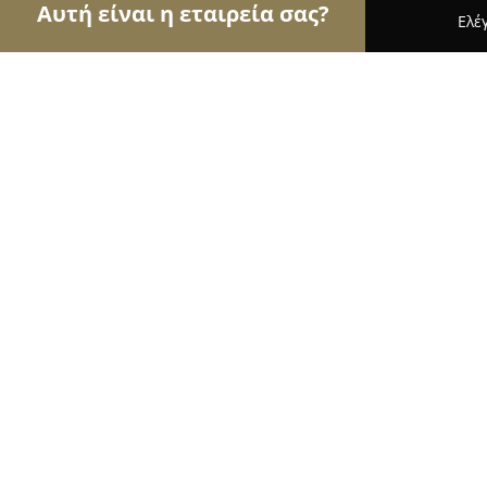
Αυτή είναι η εταιρεία σας?
Ελέ
Αετοί των βιβλιοπωλείων
Βιβλιοπωλεία, Εκδόσε
Επίκεντρον Βιβλιοπωλείο
8.9
(243)
Άγιοι Ανάργυροι, ΠΛΑΤΩΝΟΣ 5, ΠΕΖΟΔΡΟΜΟΣ, ΠΛ
ΑΝΑΡΓΥΡΟΙ.
Εμφάνιση αριθμού τηλεφώνου