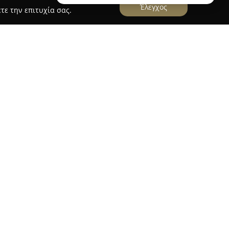
Έλεγχος
τε την επιτυχία σας.
λειτουργεί ως οικογενειακή επιχείρηση από το
 για τα βιβλία και εξυπηρετώντας την περιοχή
μβάνοντας χώρο 360 τετραγωνικών μέτρων,
ϊόντων που καλύπτουν πολλές ανάγκες. Η συλλογή
και εκπαιδευτικά βιβλία, ενώ προσφέρονται
ίδη και αναλώσιμα για ηλεκτρονικούς
με έντυπα λογιστηρίου και παρέχει υπηρεσίες
ην καλύτερη εξυπηρέτηση της τοπικής
 καταγραφεί ως κέντρο πολιτισμού, φιλοξενώντας