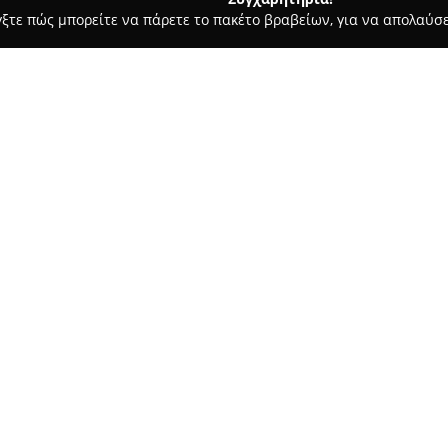
γξτε πώς μπορείτε να πάρετε το πακέτο βραβείων, για να απολαύσε
ις, Φωτοτυπίες - Άγιοι Ανάργυροι
Επίκεντρον Βιβλιοπωλείο
Σχετικά με την εταιρεία:
Το
Επίκεντρον Βιβλιοπωλείο
1998, εστιάζοντας στην αγάπη
των Αγίων Αναργύρων. Καταλα
προτείνει ευρεία ποικιλία προ
του περιλαμβάνει λογοτεχνικά 
επίσης γραφική ύλη, σχολικά ε
ΑΤΕΙΑ ΑΓ. ΑΝΑΡΓΥΡΩΝ, ΑΓΙΟΙ
υπολογιστές.
Το κατάστημα διαθέτει τμήμα 
φωτοτυπίας, συμβάλλοντας στ
κοινωνίας. Το Επίκεντρον έχει