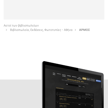
Αετοί των βιβλιοπωλείων
Βιβλιοπωλεία, Εκδόσεις, Φωτοτυπίες - Αθήνα
ΑΡΜΟΣ