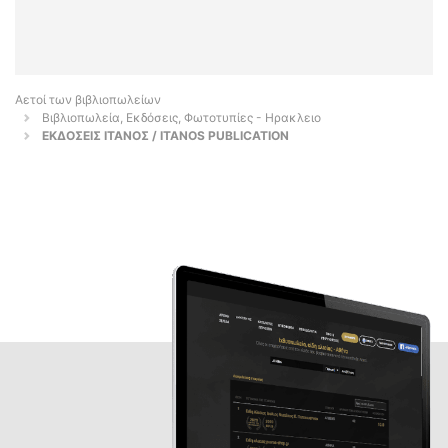
Αετοί των βιβλιοπωλείων
Βιβλιοπωλεία, Εκδόσεις, Φωτοτυπίες - Ηρακλειο
ΕΚΔΟΣΕΙΣ ΙΤΑΝΟΣ / ITANOS PUBLICATION