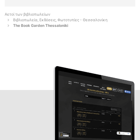
Αετοί των βιβλιοπωλείων
Βιβλιοπωλεία, Εκδόσεις, Φωτοτυπίες - Θεσσαλονίκη
The Book Garden Thessaloniki