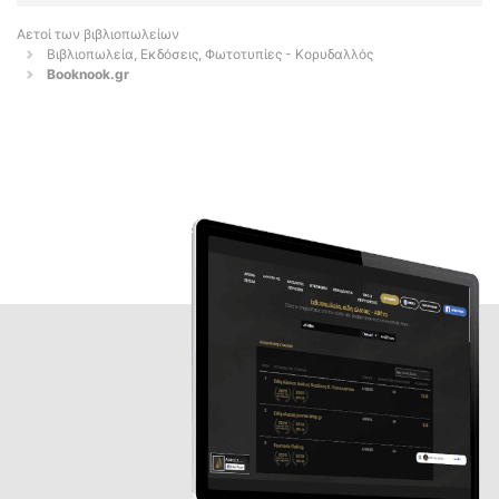
Αετοί των βιβλιοπωλείων
Βιβλιοπωλεία, Εκδόσεις, Φωτοτυπίες - Κορυδαλλός
Booknook.gr