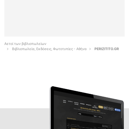
Αετοί των βιβλιοπωλείων
Βιβλιοπωλεία, Εκδόσεις, Φωτοτυπίες - Αθήνα
PERIZITITO.GR