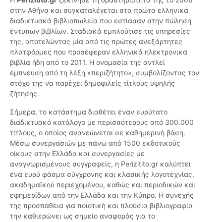
στην Αθήνα και συγκαταλέγεται στα πρώτα ελληνικά
διαδικτυακά βιβλιοπωλεία που εστίασαν στην πώληση
έντυπων βιβλίων. Σταδιακά εμπλούτισε τις υπηρεσίες
της, αποτελώντας μία από τις πρώτες ανεξάρτητες
πλατφόρμες που προσέφεραν ελληνικά ηλεκτρονικά
βιβλία ήδη από το 2011. Η ονομασία της αντλεί
έμπνευση από τη λέξη «περιζήτητο», συμβολίζοντας τον
στόχο της να παρέχει δημοφιλείς τίτλους υψηλής
ζήτησης.
Σήμερα, το κατάστημα διαθέτει έναν ευρύτατο
διαδικτυακό κατάλογο με περισσότερους από 300.000
τίτλους, ο οποίος ανανεώνεται σε καθημερινή βάση.
Μέσω συνεργασιών με πάνω από 1500 εκδοτικούς
οίκους στην Ελλάδα και συνεργασίες με
αναγνωρισμένους συγγραφείς, η Perizitito.gr καλύπτει
ένα ευρύ φάσμα σύγχρονης και κλασικής λογοτεχνίας,
ακαδημαϊκού περιεχομένου, καθώς και περιοδικών και
εφημερίδων από την Ελλάδα και την Κύπρο. Η συνεχής
της προσπάθεια για ποιοτική και πλούσια βιβλιογραφία
την καθιερώνει ως σημείο αναφοράς για το