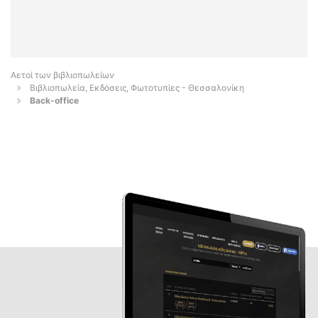
Αετοί των βιβλιοπωλείων
Βιβλιοπωλεία, Εκδόσεις, Φωτοτυπίες - Θεσσαλονίκη
Back-office