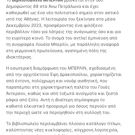
Δημοφώντος 88 στα Άνω Πετράλωνα και έχει
καθιερωθεί ως ένα νέο πολιτιστικό σημείο στον αστικό
ιστό της Αθήνας. Η λειτουργία του ξεκίνησε στα μέσα
Δεκεμβρίου 2023, προσφέροντας ένα φιλόξενο
περιβάλλον τόσο για λάτρεις της ανάγνωσης όσο και για
το ευρύτερο κοινό. Το όνομά του αντλεί έμπνευση από
τη συγγραφέα Λουσία Μπερλίν, με παράλληλη αναφορά
στη γερμανική πρωτεύουσα, αγαπημένη πόλη της
ιδιοκτήτριας.
Η εσωτερική διαμόρφωση του ΜΠΕΡΛΙΝ, σχεδιασμένη
από την αρχιτέκτονα Έφη Δρακοπούλου, χαρακτηρίζεται
από έντονη, πολύχρωμη και νουάρ αισθητική, που
παραπέμπει στη χαρακτηριστική παλέτα του Γουές
Άντερσον, καθώς και από τοξωτά ανοίγματα και ζεστά
ράφια από ξύλο. Αυτή η ιδιαίτερη ατμόσφαιρα το
καθιστά ελκυστικό προορισμό για όσους περνούν από
την περιοχή ώστε να περιηγηθούν στη συλλογή του.
Το βιβλιοπωλείο περιλαμβάνει πλούσιο κατάλογο τίτλων,
καλύπτοντας νέες κυκλοφορίες, σύγχρονη λογοτεχνία,