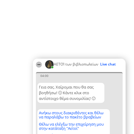
ΑΕΤΟΊ των βιβλιοπωλείων
Live chat
04:00
Γεια σας. Χαίρομαι που θα σας
βοηθήσω! 🙂 Κάντε κλικ στο
αντίστοιχο θέμα συνομιλίας! 🙂
Ανήκω στους διακριθέντες και θέλω
να παραλάβω το πακέτο βραβείων
Θέλω να ελέγξω την επιχείρηση μου
στην κατάταξη "Αετοί"