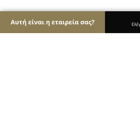
Αυτή είναι η εταιρεία σας?
Ελέ
Αετοί των βιβλιοπωλείων
Βιβλιοπωλεία, Εκδόσε
Οιωνός
9.8
(48)
Ευοσμο, Αποστόλου Ηλέκτρας 16