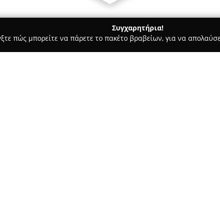
Συγχαρητήρια!
γξτε πώς μπορείτε να πάρετε το πακέτο βραβείων, για να απολαύσε
ις, Φωτοτυπίες - Ευοσμο
Οιωνός
Σχετικά με την εταιρεία:
Το βιβλιοπωλείο
Οιωνός
βρίσκ
Εύοσμο Θεσσαλονίκης και απο
βιβλία και σχολικά είδη. Διαθέ
άλλες γλώσσες, καλύπτοντας π
Δείτε περισσότερα >>
και εφηβική λογοτεχνία έως ε
Έμφαση δίνεται στη μεγάλη γ
μαρκών, όπως Playmobil, Hasbro
τσάντες, τετράδια, κασετίνες,