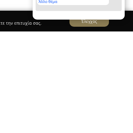
Άλλο θέμα
Έλεγχος
τε την επιτυχία σας.
εται στην οδό Αποστόλου Ηλέκτρας 16 στον
τελεί ένα ολοκληρωμένο σημείο αναφοράς για
τει εκτενή συλλογή από έργα στην ελληνική και
οικίλες προτιμήσεις αναγνωστών, από παιδική
κπαιδευτικά βοηθήματα.
κάμα σχολικών προϊόντων, με πλήθος επώνυμων
 και Lego, καθώς και με επιλογές σε σχολικές
 γεωμετρικά εργαλεία και αναλώσιμα γραφής. Η