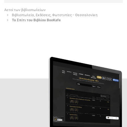
Αετοί των βιβλιοπωλείων
Βιβλιοπωλεία, Εκδόσεις, Φωτοτυπίες - Θεσσαλονίκη
Το Σπίτι του Βιβλίου BooKafe