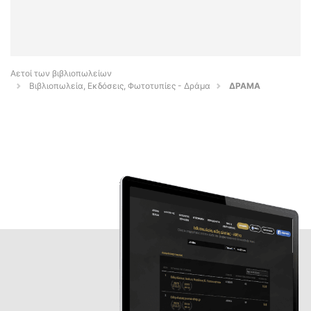
Αετοί των βιβλιοπωλείων
Βιβλιοπωλεία, Εκδόσεις, Φωτοτυπίες - Δράμα
ΔΡΑΜΑ