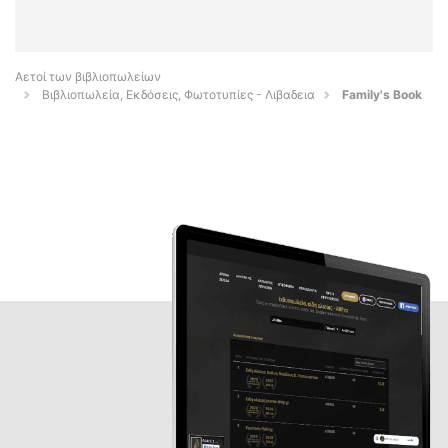
Αετοί των βιβλιοπωλείων
Βιβλιοπωλεία, Εκδόσεις, Φωτοτυπίες - Λιβαδεια
Family's Book