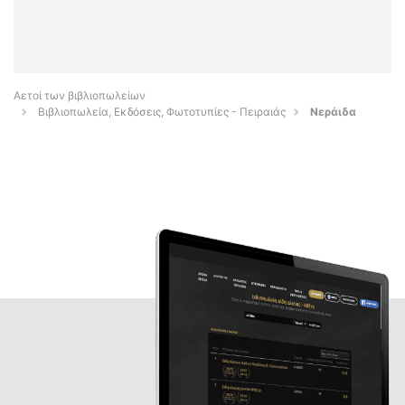
Αετοί των βιβλιοπωλείων
Βιβλιοπωλεία, Εκδόσεις, Φωτοτυπίες - Πειραιάς
Νεράιδα