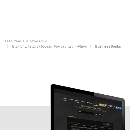
Αετοί των βιβλιοπωλείων
Βιβλιοπωλεία, Εκδόσεις, Φωτοτυπίες - Αθήνα
BusinessBooks