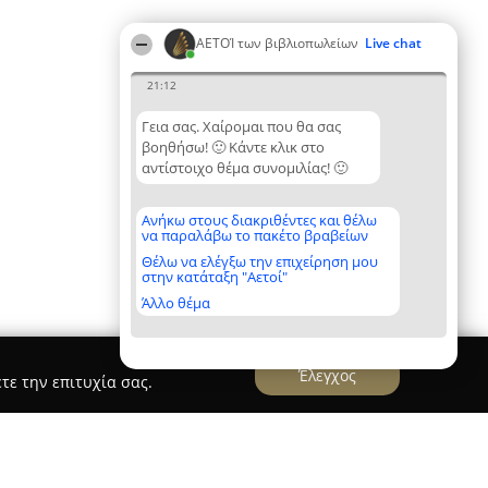
ΑΕΤΟΊ των βιβλιοπωλείων
Live chat
21:12
Γεια σας. Χαίρομαι που θα σας
βοηθήσω! 🙂 Κάντε κλικ στο
αντίστοιχο θέμα συνομιλίας! 🙂
Ανήκω στους διακριθέντες και θέλω
να παραλάβω το πακέτο βραβείων
Θέλω να ελέγξω την επιχείρηση μου
στην κατάταξη "Αετοί"
Άλλο θέμα
Έλεγχος
τε την επιτυχία σας.