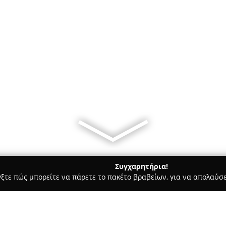
Συγχαρητήρια!
γξτε πώς μπορείτε να πάρετε το πακέτο βραβείων, για να απολαύσε
ις, Φωτοτυπίες - Ευοσμο
thebooktique.gr