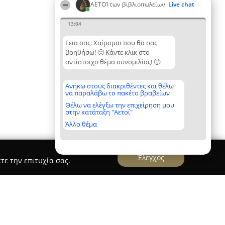
ΑΕΤΟΊ των βιβλιοπωλείων
Live chat
13:04
Γεια σας. Χαίρομαι που θα σας
βοηθήσω! 🙂 Κάντε κλικ στο
αντίστοιχο θέμα συνομιλίας! 🙂
Ανήκω στους διακριθέντες και θέλω
να παραλάβω το πακέτο βραβείων
Θέλω να ελέγξω την επιχείρηση μου
στην κατάταξη "Αετοί"
Άλλο θέμα
Έλεγχος
τε την επιτυχία σας.