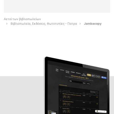
Αετοί των βιβλιοπωλείων
Βιβλιοπωλεία, Εκδόσεις, Φωτοτυπίες - Πατρα
Jambacopy