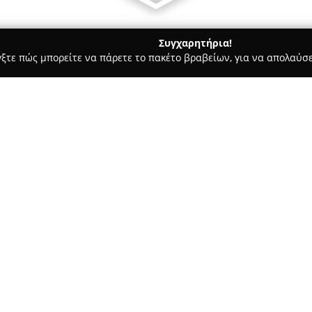
Συγχαρητήρια!
γξτε πώς μπορείτε να πάρετε το πακέτο βραβείων, για να απολαύσε
ις, Φωτοτυπίες - Αθήνα
Void
Σχετικά με την εταιρεία:
Στο κέντρο της Αθήνας, στη Ζα
οίκος με εξειδίκευση στα φωτο
δραστηριότητα. Η εταιρεία αυτ
όραμα και δίνει προτεραιότητ
Δείτε περισσότερα >>
αναδεικνύοντας αφηγήσεις πο
βασίζεται στη δική της χρηματ
στρατηγική που αναιρεί τις εμ
για τους καλλιτέχνες της, στοι