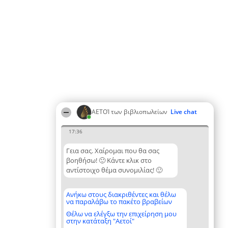
ΑΕΤΟΊ των βιβλιοπωλείων
Live chat
17:36
Γεια σας. Χαίρομαι που θα σας
βοηθήσω! 🙂 Κάντε κλικ στο
αντίστοιχο θέμα συνομιλίας! 🙂
Ανήκω στους διακριθέντες και θέλω
να παραλάβω το πακέτο βραβείων
Θέλω να ελέγξω την επιχείρηση μου
στην κατάταξη "Αετοί"