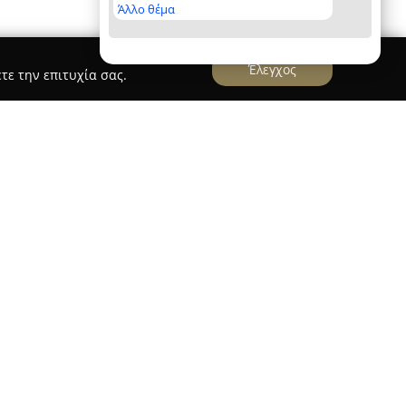
Άλλο θέμα
Έλεγχος
τε την επιτυχία σας.
ΐμη 31-33, λειτουργεί ένας ανεξάρτητος εκδοτικός
γραφικά βιβλία και στην εκπαιδευτική
ή διακρίνεται για το ξεχωριστό καλλιτεχνικό της
α στην έκδοση art-house φωτογραφικών έργων,
υ συνήθως δεν θα έβγαιναν στο φως. Η
Void
οδότηση για τις εκδόσεις, ακολουθώντας μια
πορικές επιταγές και διασφαλίζει δίκαιη αμοιβή
χείο που την καθιστά ιδιαίτερα διακριτή στον