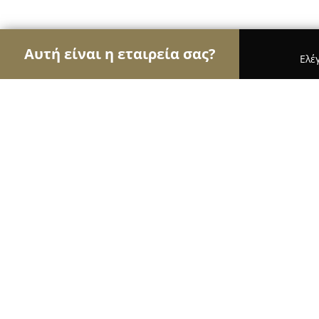
Αυτή είναι η εταιρεία σας?
Ελέ
Αετοί των βιβλιοπωλείων
Βιβλιοπωλεία, Εκδόσε
Void
8.4
(13)
Αθήνα, Address:, Ζαΐμη 31-33