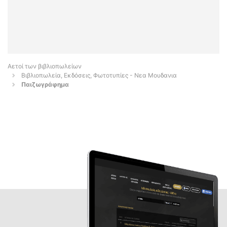
Αετοί των βιβλιοπωλείων
Βιβλιοπωλεία, Εκδόσεις, Φωτοτυπίες - Νεα Μουδανια
Παιζωγράφημα