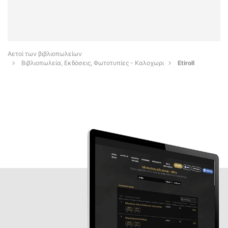
Αετοί των βιβλιοπωλείων
Βιβλιοπωλεία, Εκδόσεις, Φωτοτυπίες - Καλοχωρι
Etiroll