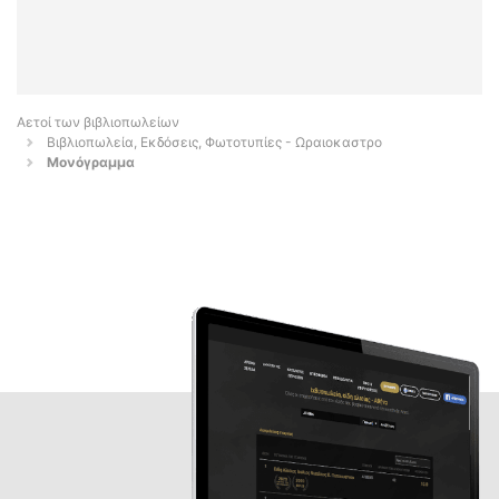
Αετοί των βιβλιοπωλείων
Βιβλιοπωλεία, Εκδόσεις, Φωτοτυπίες - Ωραιοκαστρο
Μονόγραμμα